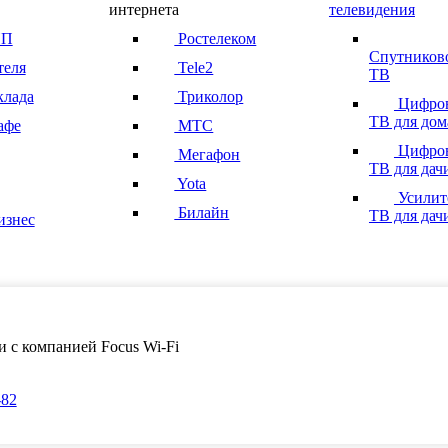
интернета
телевидения
ИП
Ростелеком
Спутников
теля
Tele2
ТВ
клада
Триколор
Цифро
ТВ для дом
афе
МТС
Цифро
Мегафон
ТВ для дач
Yota
Усилит
Билайн
ТВ для дач
изнес
зи с компанией Focus Wi-Fi
-82