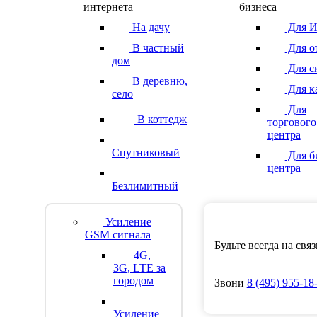
интернета
бизнеса
На дачу
Для 
В частный
Для о
дом
Для с
В деревню,
Для к
село
Для
В коттедж
торгового
центра
Спутниковый
Для б
центра
Безлимитный
Усиление
GSM сигнала
Будьте всегда на свя
4G,
3G, LTE за
городом
Звони
8
(495)
955-18
Усиление