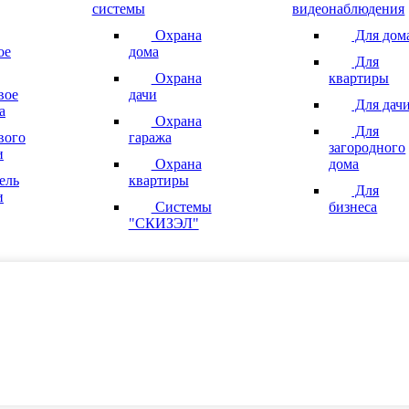
системы
видеонаблюдения
Охрана
Для дом
ое
дома
Для
Охрана
квартиры
вое
дачи
Для дач
а
Охрана
Для
вого
гаража
загородного
и
Охрана
дома
ель
квартиры
Для
и
Системы
бизнеса
"СКИЗЭЛ"