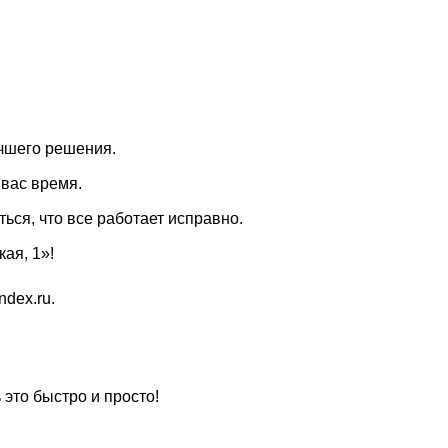
чшего решения.
вас время.
ься, что все работает исправно.
ая, 1»!
dex.ru.
это быстро и просто!