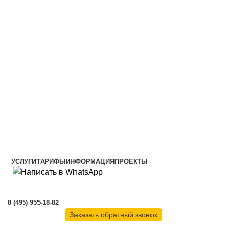
Установка интернет оборудования
Режим работы провайдера с 9.00 до 18.00(Мск) Пн-Пт, Сб-Вс
выходные
Скоростной интернет в Москве и МО
Скоростной интернет от провайдера
УСЛУГИ
ТАРИФЫ
ИНФОРМАЦИЯ
ПРОЕКТЫ
8 (495) 955-18-82
Заказать обратный звонок