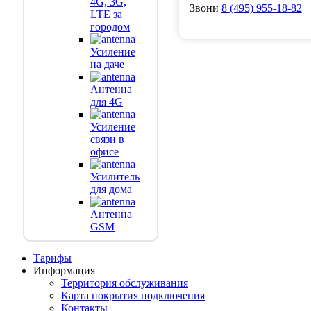
4G, 3G,
Звони
8
(495)
955-18-82
LTE за
городом
Усиление
на даче
Антенна
для 4G
Усиление
связи в
офисе
Усилитель
для дома
Антенна
GSM
Тарифы
Информация
Территория обслуживания
Карта покрытия подключения
Контакты