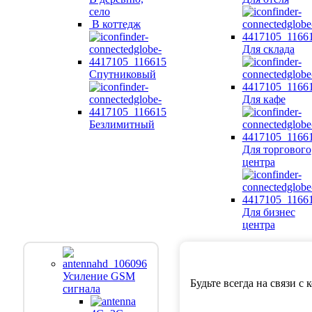
село
В коттедж
Для склада
Спутниковый
Для кафе
Безлимитный
Для торгового
центра
Для бизнес
центра
Усиление GSM
Будьте всегда на связи с
сигнала