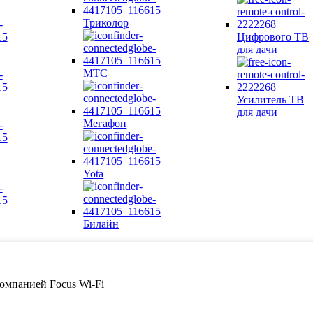
Триколор
Цифрового ТВ
для дачи
МТС
Усилитель ТВ
для дачи
Мегафон
Yota
Билайн
 компанией Focus Wi-Fi