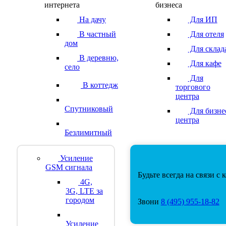
интернета
бизнеса
На дачу
Для ИП
В частный
Для отеля
дом
Для склад
В деревню,
Для кафе
село
Для
В коттедж
торгового
центра
Спутниковый
Для бизне
центра
Безлимитный
Усиление
GSM сигнала
Будьте всегда на связи с
4G,
3G, LTE за
городом
Звони
8
(495)
955-18-82
Усиление