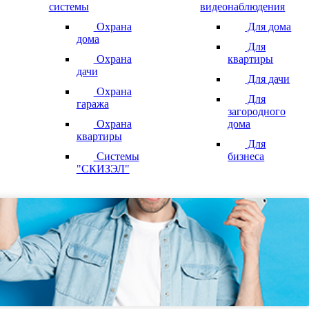
системы
видеонаблюдения
Охрана
Для дома
дома
Для
Охрана
квартиры
дачи
Для дачи
Охрана
Для
гаража
загородного
Охрана
дома
квартиры
Для
Системы
бизнеса
"СКИЗЭЛ"