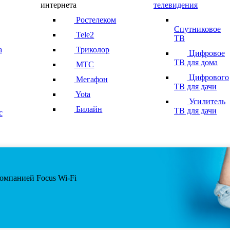
интернета
телевидения
Ростелеком
Спутниковое
Tele2
ТВ
а
Триколор
Цифровое
ТВ для дома
МТС
Цифрового
Мегафон
ТВ для дачи
Yota
Усилитель
Билайн
ТВ для дачи
с
 компанией Focus Wi-Fi