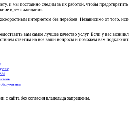
ту, и мы постоянно следим за их работой, чтобы предотвратит
ьное время ожидания.
скоростным интернетом без перебоев. Независимо от того, испо
доставить вам самое лучшее качество услуг. Если у вас возник
ольствием ответим на все ваши вопросы и поможем вам подключи
е
дение
GSM
истемы
 обслуживания
 с сайта без согласия владельца запрещены.