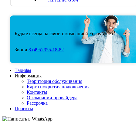
Будьте всегда на связи с компанией Focus Wi-Fi
Звони
8
(495)
955-18-82
Тарифы
Информация
Территория обслуживания
Карта покрытия подключения
Контакты
О компании провайдера
Рассрочка
Проекты