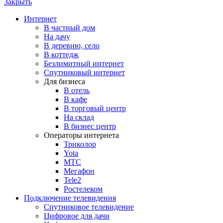
Закрыть
Интернет
В частный дом
На дачу
В деревню, село
В коттедж
Безлимитный интернет
Спутниковый интернет
Для бизнеса
В отель
В кафе
В торговый центр
На склад
В бизнес центр
Операторы интернета
Триколор
Yota
МТС
Мегафон
Tele2
Ростелеком
Подключение телевидения
Спутниковое телевидение
Цифровое для дачи